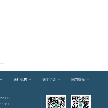
天津医科大学肿瘤医院
中国抗癌协会
重庆大学
医疗机构
医学学会
院内链接




2019中国肿瘤学大会
22996
11341