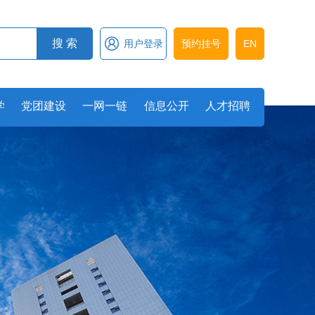

搜 索
用户登录
预约挂号
EN
学
党团建设
一网一链
信息公开
人才招聘