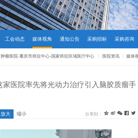
工会动态
媒体视角
通知公告
采购招标
采购咨询
市肿瘤医院-重庆市癌症中心-国家癌症区域医疗中心
医院资讯
媒体


庆这家医院率先将光动力治疗引入脑胶质瘤手





放大
缩小
分享到：