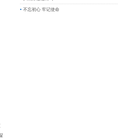
不忘初心 牢记使命
重
深