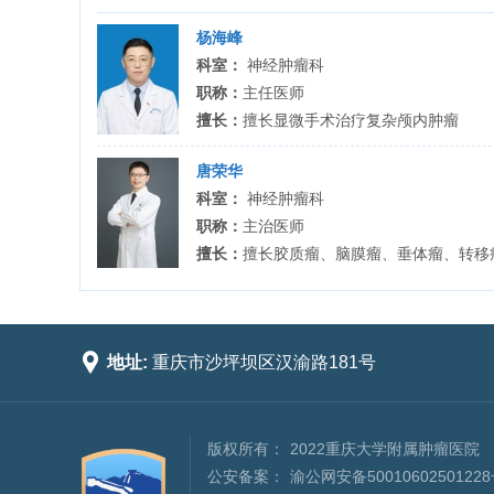
杨海峰
科室：
神经肿瘤科
职称：
主任医师
擅长：
擅长显微手术治疗复杂颅内肿瘤
唐荣华
科室：
神经肿瘤科
职称：
主治医师
擅长：
擅长胶质瘤、脑膜瘤、垂体瘤、转移瘤

地址:
重庆市沙坪坝区汉渝路181号
版权所有：
2022重庆大学附属肿瘤医院
公安备案：
渝公网安备5001060250122