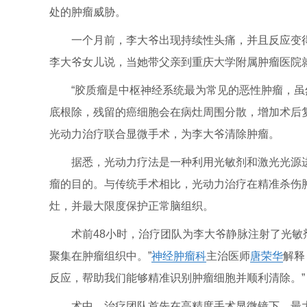
处的肿瘤威胁。
一个月前，李大爷出现持续性头痛，并且反应变得
李大爷女儿说，当她带父亲到重庆大学附属肿瘤医院
“胶质瘤是中枢神经系统最为常见的恶性肿瘤，
底根除，残留的癌细胞会在病灶周围分散，增加术后复
光动力治疗联合显微手术，为李大爷清除肿瘤。
据悉，光动力疗法是一种利用光敏剂和激光光源
瘤的目的。与传统手术相比，光动力治疗在精准杀伤
灶，并最大限度保护正常脑组织。
术前48小时，治疗团队为李大爷静脉注射了光敏
聚集在肿瘤组织中。”
神经
肿瘤科
主治医师
唐荣华
解释
反应，帮助我们能够精准识别肿瘤细胞并顺利清除。”
术中，治疗团队首先在高精度手术显微镜下，最