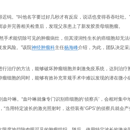
迟钝。“叫他名字要过好几秒才有反应，说话也变得吞吞吐吐。
就诊并完善相关检查后，发现父亲患上了新发胶质母细胞瘤。
虽然手术能切除可见的肿瘤病灶，但其浸润性生长的癌细胞却无法
发风险。”该院
神经
肿瘤科
主任
杨海峰
介绍，为此，团队决定采
进行治疗的方法，能够破坏肿瘤细胞并刺激免疫系统，达到治疗
肿瘤细胞的同时，能够有效补充常规手术中难以发现的潜在微小
剂血卟啉。“血卟啉就像专门识别癌细胞的‘侦察兵’，会相对集中
，“当用特定波长的激光照射时，这些装有‘GPS’的侦察兵就会产
大限度地切除肉眼可见的肿瘤组织。随后，使用特定波长的激光