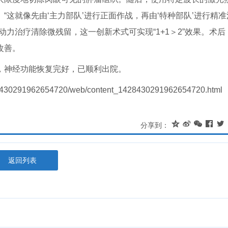
这就像先由‘主力部队’进行正面作战，再由‘特种部队’进行精准
力治疗清除微残留，这一创新术式可实现“1+1＞2”效果。术后
改善。
，神经功能恢复完好，已顺利出院。
8430291962654720/web/content_1428430291962654720.html





分享到：
返回列表