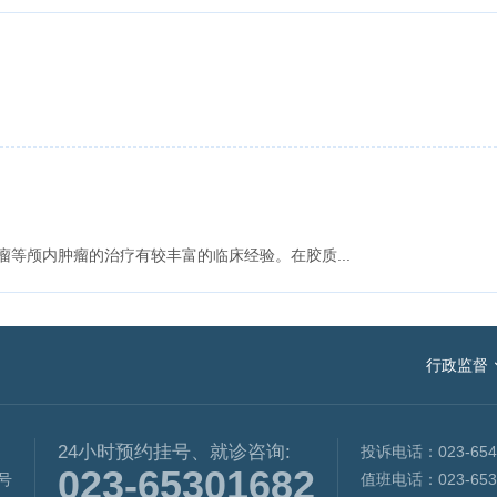
等颅内肿瘤的治疗有较丰富的临床经验。在胶质...
国家卫生健康委
行政监督
重庆市卫生健康委
24小时预约挂号、就诊咨询:
投诉电话：023-654
023-65301682
8号
值班电话：023-653