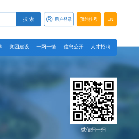

搜 索
用户登录
预约挂号
EN
学
党团建设
一网一链
信息公开
人才招聘
微信扫一扫