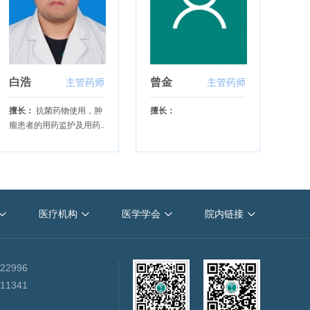
白浩
曾金
主管药师
主管药师
擅长：
抗菌药物使用，肿
擅长：
瘤患者的用药监护及用药..
天津医科大学肿瘤医院
中国抗癌协会
重庆大学
医疗机构
医学学会
院内链接




2019中国肿瘤学大会
22996
11341