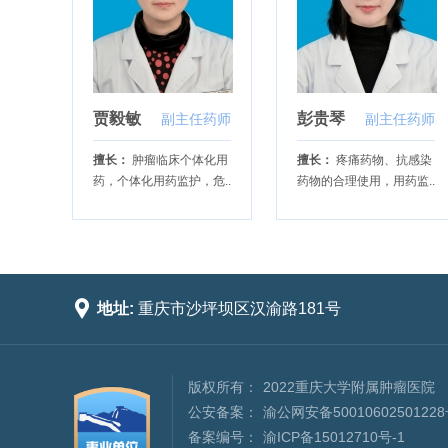
贾毅敏
彭贵琴
副主任药师
副主任药师
擅长：
肿瘤临床个体化用
擅长：
疼痛药物、抗感染
药，个体化用药监护，危..
药物的合理使用，用药监..

地址:
重庆市沙坪坝区汉渝路181号
版权所有：
2022重庆大学附属肿瘤医院
公安备案：
渝公网安备5001060250122
备案编号：
渝ICP备15012710号-1