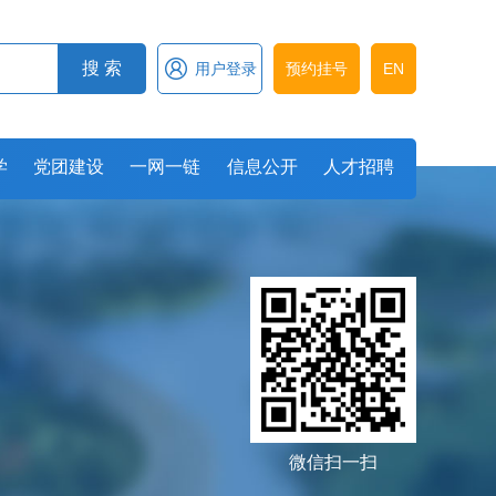

搜 索
用户登录
预约挂号
EN
学
党团建设
一网一链
信息公开
人才招聘
微信扫一扫