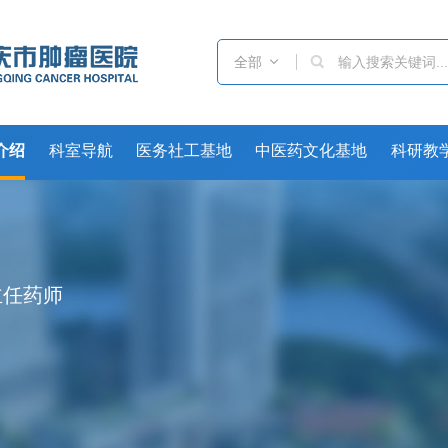
全部

介绍
科室导航
医务社工基地
中医药文化基地
科研教
主任药师