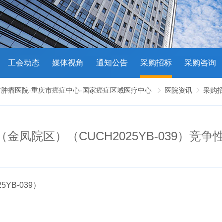
工会动态
媒体视角
通知公告
采购招标
采购咨询
市肿瘤医院-重庆市癌症中心-国家癌症区域医疗中心
医院资讯
采购


凤院区）（CUCH2025YB-039）竞
YB-039）