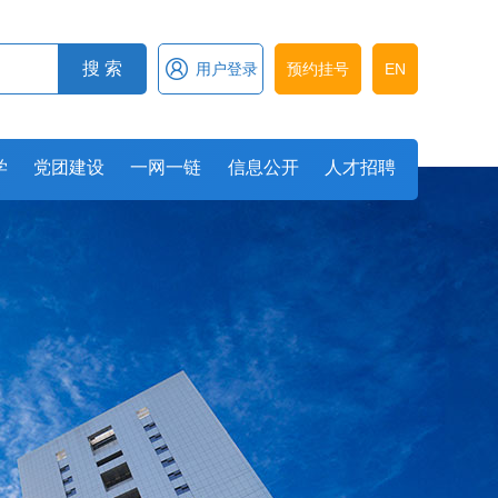

搜 索
用户登录
预约挂号
EN
学
党团建设
一网一链
信息公开
人才招聘