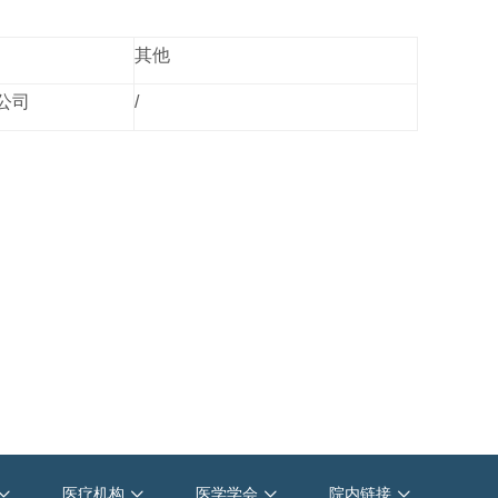
其他
公司
/
天津医科大学肿瘤医院
中国抗癌协会
重庆大学
医疗机构
医学学会
院内链接



