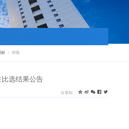
招标
详细

争性比选结果公告





分享到：